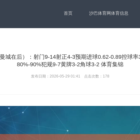
首页
沙巴体育网体育信息
在后）：射门9-14射正4-3预期进球0.62-0.89控球率
80%-90%犯规9-7黄牌3-2角球3-2 体育集锦
发布日期：2026-05-29 01:41 点击次数：178