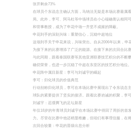
张开剩余73%
在球员个东说念主确认方面，马纳法无疑是本场比赛最属
局。此外，李可、阿马杜等中场球员在小心端确凿认相同
和管事教授，成为了申花中场一齐坚不成摧的障蔽。
申花到手的深刻兴味：重塑信心，沉稳中超地位
这场到手关于申花来说，兴味突出。自从2006年以来，申
为接下来的比赛增添了广泛的能源。在接下来的次回合比
与此同期，跟着泰国联赛等其他亚洲联赛技艺积分的不断
确切荣誉，也进一步沉稳了中超在东亚区的技艺积分地位
申花阵中属目新星：李可与刘诚宇的崛起
李可：归化球员的价值典范
行动别称归化球员，李可在本场比赛中展现出了令东说念
球队的紧要提供了坚实的接济。跟着比赛劝诫的积聚，李
刘诚宇：迟缓腾飞的足坛新星
年仅18岁的年青球员刘诚宇在本场比赛中得回了周折的首
力。尽管在比赛中他还稍显稚嫩，但咱们有事理信服，在
次回合较量：申花的晋级出息分析