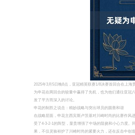
2025年3月5日晚8点，亚冠精英联赛1/8决赛首回合在
为申花在两回合的较量中赢得了先机，也为他们通往亚冠
发了平方而深入的讨论。
申花的制胜之说念：精妙战略与突出球员的圆善和谐
在战略层面，申花主西宾斯卢茨基对川崎时尚的比赛作风
受了4-3-2-1的阵型，显贵增强了中场的阻挠和小心力
果，不仅灵验袒护了川崎时尚的紧要火力，还在反击中创