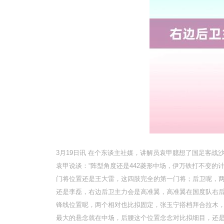
3月19日讯 在个东谈主社媒，讲解员袁甲臆想了国足客
袁甲说谈：“阵型角度还是442菱形中场，伊万铁打不变
门将位置还是王大雷，这四肢完全的第一门将；后卫呢，
还是李磊，右边后卫主力会是高准翼，高准翼在国度队右
锋线位置呢，两个相对也比拟固定，张玉宁搭档拜合拉木
最大的悬念就在中场，后腰这个位置念念对比拟细目，还