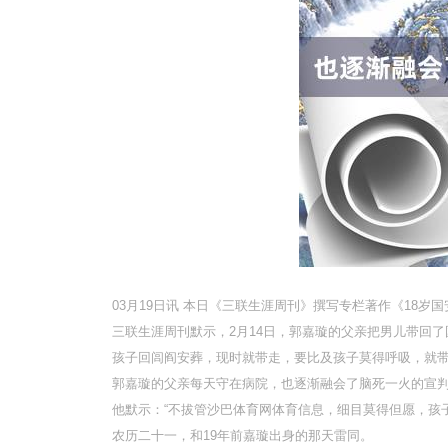
03月19日讯 本日《三联生涯周刊》撰写专栏著作《18岁
三联生涯周刊默示，2月14日，郭嘉璇的父亲把男儿带回了
孩子回闾阎安葬，现时就带走，要比及孩子莫得呼吸，就
郭嘉璇的父亲每天守在病院，也逐渐融会了脑死一火的宣
他默示：“不拔管沙巴体育网体育信息，细目莫得但愿，孩子
农历二十一，和19年前嘉璇出身的那天雷同。